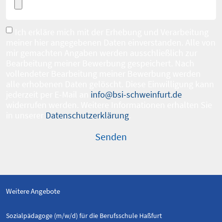
Ich erkläre mich mit der Erhebung und Verarbeitung
meiner hier angegebenen Daten einverstanden. Alle von
mir gemachten Angaben werden ausschließlich zur
Bearbeitung meiner Bewerbung gespeichert. Nach
vollendeter Bearbeitung meiner Bewerbung werden
alle erhobenen Daten gelöscht. Diese Einwilligung kann
jederzeit per E-Mail an
info@bsi-schweinfurt.de
widerrufen werden. Weitere Informationen erhalten Sie
in unserer
Datenschutzerklärung
.
Weitere Angebote
Sozialpädagoge (m/w/d) für die Berufsschule Haßfurt