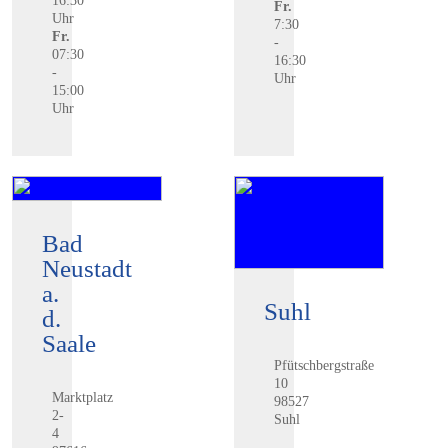
16:30
Fr.
Uhr
7:30
Fr.
-
07:30
16:30
-
Uhr
15:00
Uhr
Bad
Neustadt
a.
Suhl
d.
Saale
Pfütschbergstraße
10
Marktplatz
98527
2-
Suhl
4