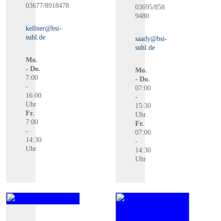
03677/8918478
03695/858
9480
kellner@bsi-
suhl.de
saady@bsi-
suhl.de
Mo.
- Do.
Mo.
7:00
- Do.
-
07:00
16:00
-
Uhr
15:30
Fr.
Uhr
7:00
Fr.
-
07:00
14:30
-
Uhr
14:30
Uhr