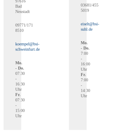
97616
03681/455
Bad
5019
Neustadt
eiselt@bsi-
09771/171
suhl.de
8510
Mo.
koempel@bsi-
- Do.
schweinfurt.de
7:00
-
Mo.
16:00
- Do.
Uhr
07:30
Fr.
-
7:00
16:30
-
Uhr
14:30
Fr.
Uhr
07:30
-
15:00
Uhr