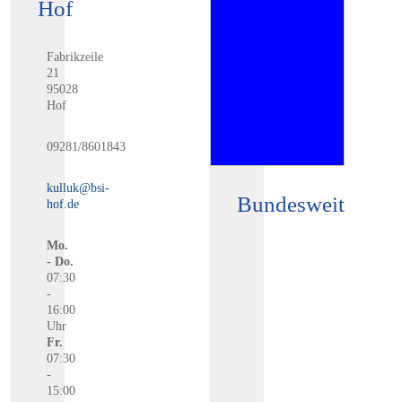
Hof
Fabrikzeile
21
95028
Hof
09281/8601843
kulluk@bsi-
Bundesweit
hof.de
Mo.
- Do.
07:30
-
16:00
Uhr
Fr.
07:30
-
15:00