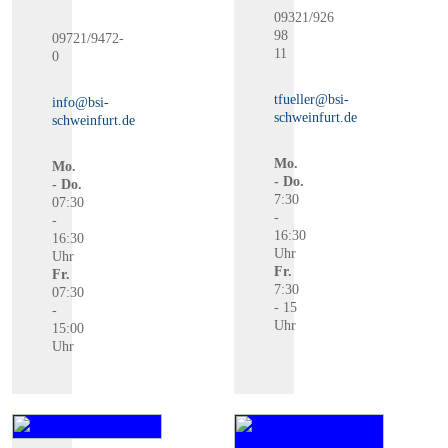
09321/926
98
09721/9472-
11
0
tfueller@bsi-
info@bsi-
schweinfurt.de
schweinfurt.de
Mo.
Mo.
- Do.
- Do.
7:30
07:30
-
-
16:30
16:30
Uhr
Uhr
Fr.
Fr.
7:30
07:30
- 15
-
Uhr
15:00
Uhr