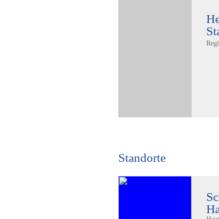
He
St
Regi
Standorte
Sc
Ha