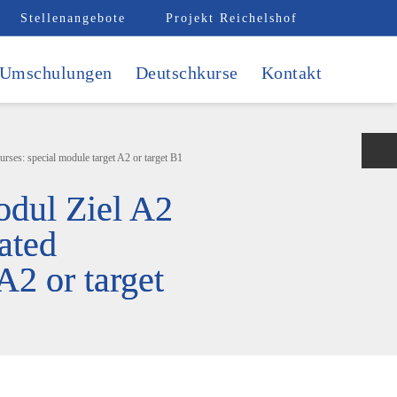
Stellenangebote
Projekt Reichelshof
Umschulungen
Deutschkurse
Kontakt
rses: special module target A2 or target B1
odul Ziel A2
lated
A2 or target