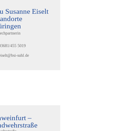
u Susanne Eiselt
tandorte
üringen
echpartnerin
03681/455 5019
eiselt@bsi-suhl.de
weinfurt –
ndwehrstraße