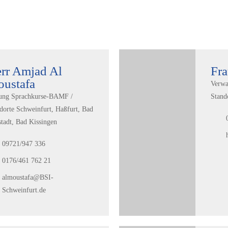
rr Amjad Al
Fra
ustafa
Verwa
ung Sprachkurse-BAMF /
Stand
dorte Schweinfurt, Haßfurt, Bad
tadt, Bad Kissingen
09721/947 336
0176/461 762 21
almoustafa@BSI-
Schweinfurt.de