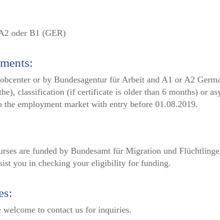
 A2 oder B1 (GER)
ements:
y Jobcenter or by Bundesagentur für Arbeit and A1 or A2 Germ
e), classification (if certificate is older than 6 months) or a
 to the employment market with entry before 01.08.2019.
urses are funded by Bundesamt für Migration und Flüchtlinge 
ist you in checking your eligibility for funding.
es:
e welcome to contact us for inquiries.