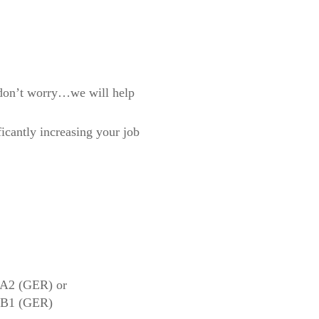
…don’t worry…we will help
icantly increasing your job
l A2 (GER) or
l B1 (GER)