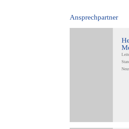
Ansprechpartner
He
Mo
Leit
Stan
Neus