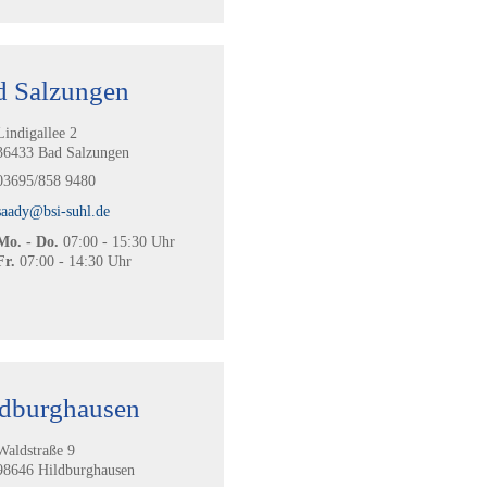
d Salzungen
Lindigallee 2
36433 Bad Salzungen
03695/858 9480
saady@bsi-suhl.de
Mo. - Do.
07:00 - 15:30 Uhr
Fr.
07:00 - 14:30 Uhr
ldburghausen
Waldstraße 9
98646 Hildburghausen