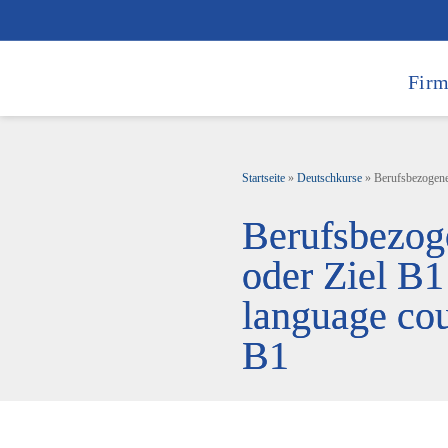
Firm
Startseite
»
Deutschkurse
»
Berufsbezogene 
Berufsbezog
oder Ziel B1
language cou
B1