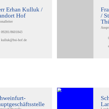
rr Erhan Kulluk /
Fra
andort Hof
/ S
Th
onalleiter
Anspr
09281/8601843
kulluk@bsi-hof.de
hweinfurt-
Sch
uptgeschäftsstelle
La