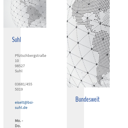
Suhl
Pfütschbergstraße
10
98527
Suhl
03681/455
5019
Bundesweit
eiselt@bsi-
suhl.de
Mo. -
Do.