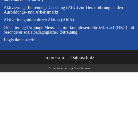
Aktivierungs-Betreuungs-Coaching (ABC) zur Heranführung an den
Ausbildungs- und Arbeitsmarkt
Aktive Integration durch Aktion (AIdA)
Orientierung für junge Menschen mit komplexem Förderbedarf (OKF) mit
besonderer sozialpädagogischer Betreuung
Logistikmeister/in
Impressum
Datenschutz
Programmierung by Galano