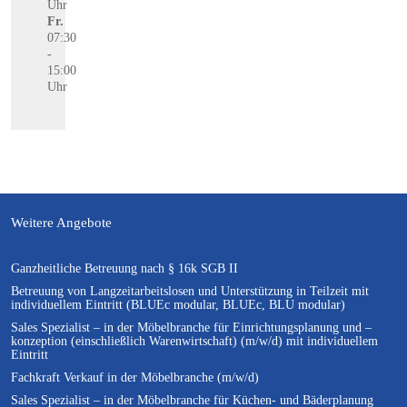
Uhr
Fr.
07:30
-
15:00
Uhr
Weitere Angebote
Ganzheitliche Betreuung nach § 16k SGB II
Betreuung von Langzeitarbeitslosen und Unterstützung in Teilzeit mit
individuellem Eintritt (BLUEc modular, BLUEc, BLU modular)
Sales Spezialist – in der Möbelbranche für Einrichtungsplanung und –
konzeption (einschließlich Warenwirtschaft) (m/w/d) mit individuellem
Eintritt
Fachkraft Verkauf in der Möbelbranche (m/w/d)
Sales Spezialist – in der Möbelbranche für Küchen- und Bäderplanung