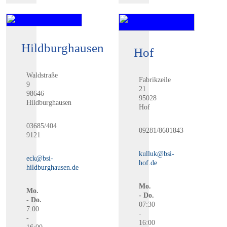
Hildburghausen
Hof
Waldstraße
Fabrikzeile
9
21
98646
95028
Hildburghausen
Hof
03685/404
09281/8601843
9121
kulluk@bsi-
eck@bsi-
hof.de
hildburghausen.de
Mo.
Mo.
- Do.
- Do.
07:30
7:00
-
-
16:00