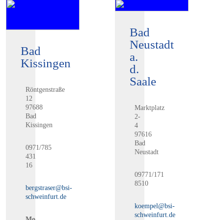
Bad
Neustadt
Bad
a.
Kissingen
d.
Saale
Röntgenstraße
12
97688
Marktplatz
Bad
2-
Kissingen
4
97616
Bad
0971/785
Neustadt
431
16
09771/171
8510
bergstraser@bsi-
schweinfurt.de
koempel@bsi-
schweinfurt.de
Mo.