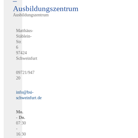
–
Ausbildungszentrum
Ausbildungszentrum
Matthäus-
Stäblein-
Str.
6
97424
Schweinfurt
09721/947
20
info@bsi-
schweinfurt.de
Mo.
- Do.
07:30
-
16:30