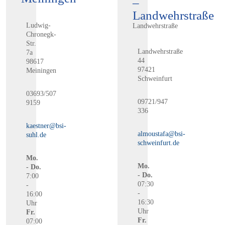
–
Landwehrstraße
Ludwig-
Landwehrstraße
Chronegk-
Str.
Landwehrstraße
7a
44
98617
97421
Meiningen
Schweinfurt
03693/507
09721/947
9159
336
kaestner@bsi-
almoustafa@bsi-
suhl.de
schweinfurt.de
Mo.
Mo.
- Do.
- Do.
7:00
07:30
-
-
16:00
16:30
Uhr
Uhr
Fr.
Fr.
07:00