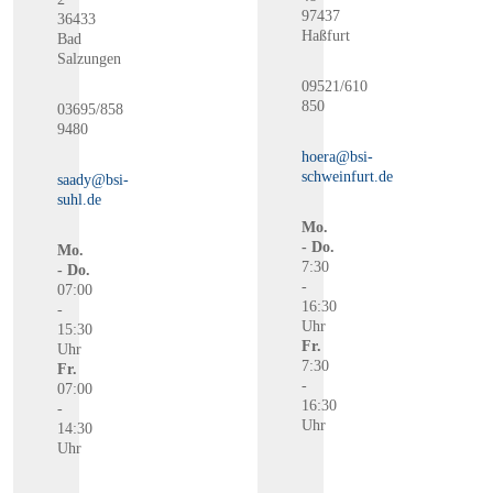
97437
36433
Haßfurt
Bad
Salzungen
09521/610
850
03695/858
9480
hoera@bsi-
schweinfurt.de
saady@bsi-
suhl.de
Mo.
- Do.
Mo.
7:30
- Do.
-
07:00
16:30
-
Uhr
15:30
Fr.
Uhr
7:30
Fr.
-
07:00
16:30
-
Uhr
14:30
Uhr