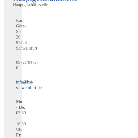
Hauptgeschäftsstelle
Karl-
Götz-
Str.
26
97424
Schweinfurt
09721/9472-
0
info@bsi-
schweinfurt.de
Mo.
- Do.
07:30
-
16:30
Uhr
Fr.